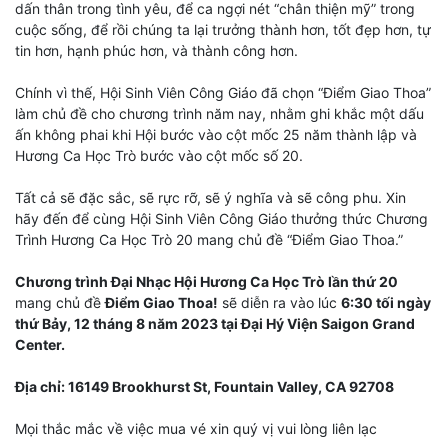
dấn thân trong tình yêu, để ca ngợi nét “chân thiện mỹ” trong
cuộc sống, để rồi chúng ta lại trưởng thành hơn, tốt đẹp hơn, tự
tin hơn, hạnh phúc hơn, và thành công hơn.
Chính vì thế, Hội Sinh Viên Công Giáo đã chọn “Điểm Giao Thoa”
làm chủ đề cho chương trình năm nay, nhằm ghi khắc một dấu
ấn không phai khi Hội bước vào cột mốc 25 năm thành lập và
Hương Ca Học Trò bước vào cột mốc số 20.
Tất cả sẽ đặc sắc, sẽ rực rỡ, sẽ ý nghĩa và sẽ công phu. Xin
hãy đến để cùng Hội Sinh Viên Công Giáo thưởng thức Chương
Trình Hương Ca Học Trò 20 mang chủ đề “Điểm Giao Thoa.”
Chương trình Đại Nhạc Hội Hương Ca Học Trò lần thứ 20
mang chủ đề
Điểm Giao Thoa!
sẽ diễn ra vào lúc
6:30 tối ngày
thứ Bảy, 12 tháng 8 năm 2023 tại Đại Hý Viện Saigon Grand
Center.
Địa chỉ: 16149 Brookhurst St, Fountain Valley, CA 92708
Mọi thắc mắc về việc mua vé xin quý vị vui lòng liên lạc