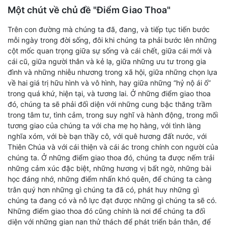
Một chút về chủ đề "Điểm Giao Thoa"
Trên con đường mà chúng ta đã, đang, và tiếp tục tiến bước
mỗi ngày trong đời sống, đôi khi chúng ta phải bước lên những
cột mốc quan trọng giữa sự sống và cái chết, giữa cái mới và
cái cũ, giữa người thân và kẻ lạ, giữa những ưu tư trong gia
đình và những nhiễu nhương trong xã hội, giữa những chọn lựa
về hai giá trị hữu hình và vô hình, hay giữa những “hỷ nộ ái ố”
trong quá khứ, hiện tại, và tương lai. Ở những điểm giao thoa
đó, chúng ta sẽ phải đối diện với những cung bậc thăng trầm
trong tâm tư, tình cảm, trong suy nghĩ và hành động, trong mối
tương giao của chúng ta với cha mẹ họ hàng, với tình làng
nghĩa xóm, với bè bạn thầy cô, với quê hương đất nước, với
Thiên Chúa và với cái thiện và cái ác trong chính con người của
chúng ta. Ở những điểm giao thoa đó, chúng ta được nếm trải
những cảm xúc đặc biệt, những hương vị bất ngờ, những bài
học đáng nhớ, những điểm nhấn khó quên, để chúng ta càng
trân quý hơn những gì chúng ta đã có, phát huy những gì
chúng ta đang có và nỗ lực đạt được những gì chúng ta sẽ có.
Những điểm giao thoa đó cũng chính là nơi để chúng ta đối
diện với những gian nan thử thách để phát triển bản thân, để