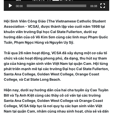
00:00
06:08
Hội Sinh Viên Công Giáo (The Vietnamese Catholic Student
Association - VCSA), được thành lập vào cuối năm 1998 tại
khuôn viên trường Đại học Cal State Fullerton, dưới sự
hướng dẫn của cô Võ Kim Sơn cùng các linh mục Phạm Quốc
Tuấn, Phạm Ngọc Hùng và Nguyễn Uy Sỹ.
Trải qua 26 năm hoạt động, VCSA đã xây dựng một cơ cấu tổ
chức và các hoạt động phong phú, đa dạng, thu hút sự tham
gia của hàng ngàn sinh viên Việt Nam tại quận Cam. Hội từng
phát triển mạnh mẽ tại các trường Đại học Cal State Fullerton,
Santa Ana College, Golden West College, Orange Coast
College, và Cal State Long Beach.
Hiện nay, dưới sự hướng dẫn của hai cha tuyên úy Cao Tuyền
Bill và Tạ Anh Kiệt cùng các thầy cô cố vấn tại các trường
Santa Ana College, Golden West College và Orange Coast
College, VCSA tiếp tục là nơi quy tụ các bạn sinh viên Việt
Nam tại quận Cam, nhằm cùng nhau sinh hoạt, chia sẻ và dấn