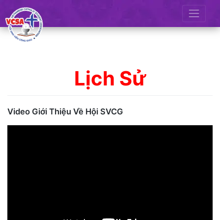
Skip
to
content
Lịch Sử
Video Giới Thiệu Về Hội SVCG
Video
Player